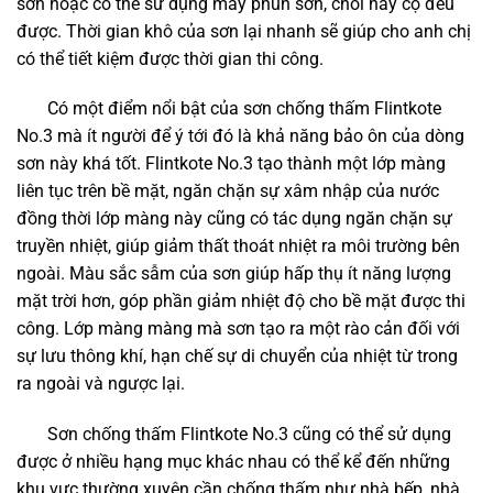
sơn hoặc có thể sử dụng máy phun sơn, chổi hay cọ đều
được. Thời gian khô của sơn lại nhanh sẽ giúp cho anh chị
có thể tiết kiệm được thời gian thi công.
Có một điểm nổi bật của sơn chống thấm Flintkote
No.3 mà ít người để ý tới đó là khả năng bảo ôn của dòng
sơn này khá tốt. Flintkote No.3 tạo thành một lớp màng
liên tục trên bề mặt, ngăn chặn sự xâm nhập của nước
đồng thời lớp màng này cũng có tác dụng ngăn chặn sự
truyền nhiệt, giúp giảm thất thoát nhiệt ra môi trường bên
ngoài. Màu sắc sẫm của sơn giúp hấp thụ ít năng lượng
mặt trời hơn, góp phần giảm nhiệt độ cho bề mặt được thi
công. Lớp màng màng mà sơn tạo ra một rào cản đối với
sự lưu thông khí, hạn chế sự di chuyển của nhiệt từ trong
ra ngoài và ngược lại.
Sơn chống thấm Flintkote No.3 cũng có thể sử dụng
được ở nhiều hạng mục khác nhau có thể kể đến những
khu vực thường xuyên cần chống thấm như nhà bếp, nhà