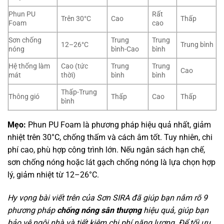
Phun PU
Rất
Trên 30°C
Cao
Thấp
Foam
cao
Sơn chống
Trung
Trung
12–26°C
Trung bình
nóng
bình-Cao
bình
Hệ thống làm
Cao (tức
Trung
Trung
Cao
mát
thời)
bình
bình
Thấp-Trung
Thông gió
Thấp
Cao
Thấp
bình
Mẹo:
Phun PU Foam là phương pháp hiệu quả nhất, giảm
nhiệt trên 30°C, chống thấm và cách âm tốt. Tuy nhiên, chi
phí cao, phù hợp công trình lớn. Nếu ngân sách hạn chế,
sơn chống nóng hoặc lát gạch chống nóng là lựa chọn hợp
lý, giảm nhiệt từ 12–26°C.
Hy vọng bài viết trên của Sơn SIRA đã giúp bạn nắm rõ 9
phương pháp
chống nóng sân thượng
hiệu quả, giúp bạn
bảo vệ ngôi nhà và tiết kiệm chi phí năng lượng. Để tối ưu