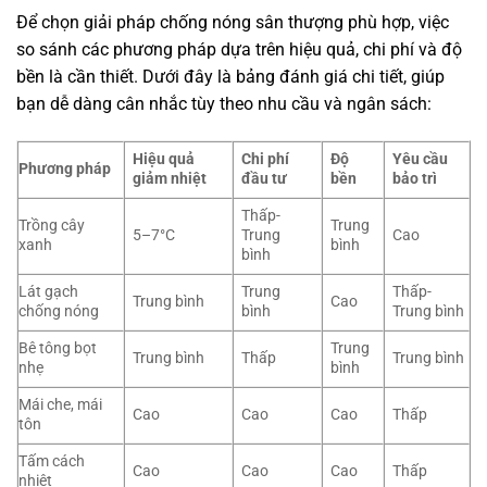
Để chọn giải pháp chống nóng sân thượng phù hợp, việc
so sánh các phương pháp dựa trên hiệu quả, chi phí và độ
bền là cần thiết. Dưới đây là bảng đánh giá chi tiết, giúp
bạn dễ dàng cân nhắc tùy theo nhu cầu và ngân sách:
Hiệu quả
Chi phí
Độ
Yêu cầu
Phương pháp
giảm nhiệt
đầu tư
bền
bảo trì
Thấp-
Trồng cây
Trung
5–7°C
Trung
Cao
xanh
bình
bình
Lát gạch
Trung
Thấp-
Trung bình
Cao
chống nóng
bình
Trung bình
Bê tông bọt
Trung
Trung bình
Thấp
Trung bình
nhẹ
bình
Mái che, mái
Cao
Cao
Cao
Thấp
tôn
Tấm cách
Cao
Cao
Cao
Thấp
nhiệt