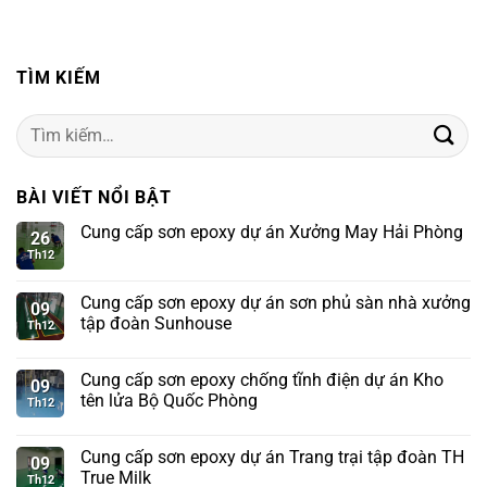
TÌM KIẾM
Tìm
kiếm:
BÀI VIẾT NỔI BẬT
Cung cấp sơn epoxy dự án Xưởng May Hải Phòng
26
Th12
Cung cấp sơn epoxy dự án sơn phủ sàn nhà xưởng
09
tập đoàn Sunhouse
Th12
Cung cấp sơn epoxy chống tĩnh điện dự án Kho
09
tên lửa Bộ Quốc Phòng
Th12
Cung cấp sơn epoxy dự án Trang trại tập đoàn TH
09
True Milk
Th12