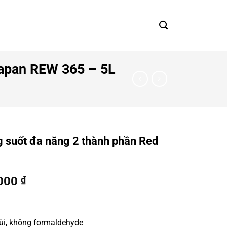
Japan REW 365 – 5L
 suốt đa năng 2 thành phần Red
Giá
.000
₫
hiện
tại
000 ₫.
là:
i, không formaldehyde