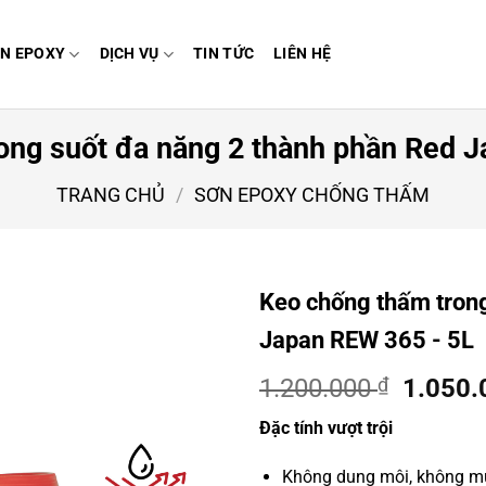
N EPOXY
DỊCH VỤ
TIN TỨC
LIÊN HỆ
ong suốt đa năng 2 thành phần Red 
TRANG CHỦ
/
SƠN EPOXY CHỐNG THẤM
Keo chống thấm trong
Japan REW 365 - 5L
Giá
1.200.000
₫
1.050
gốc
Đặc tính vượt trội
là:
1.200.
Không dung môi, không mù