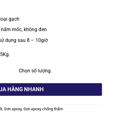
1.050.000 ₫.
loại gạch
g nấm mốc, không đen
sử dụng sau 8 – 10giờ
/5Kg.
ng 2 thành phần Red Japan REW 365 - 5L số lượng
Chọn số lượng.
UA HÀNG NHANH
ốt
,
Sơn epoxy
,
Sơn epoxy chống thấm