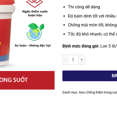
Thi công dễ dàng
Độ bám dính tốt với nhiều 
Chống mài mòn tốt, khôn
Tốc độ khô nhanh, có thể 
Định mức đóng gói:
Lon 5 lít
Keo chống thấm trong suốt đa nă
M
Danh mục:
Keo chống thấm trong su