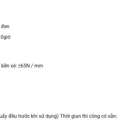
 đen
10giờ
 bền xé: ≥65N / mm
khuấy đều trước khi sử dụng) Thời gian thi công có sẵn: