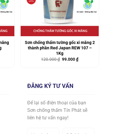
 năng
Sơn chống thấm tường gốc xi măng 2
g
thành phần Red Japan REW 107 –
1Kg
á
Giá
Giá
120.000
₫
99.000
₫
ện
gốc
hiện
là:
tại
120.000 ₫.
là:
0.000 ₫.
99.000 ₫.
ĐĂNG KÝ TƯ VẤN
Để lại số điện thoại của bạn
Sơn chống thấm Tín Phát sẽ
liên hệ tư vấn ngay!