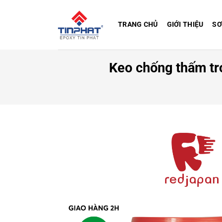
Bỏ
qua
TRANG CHỦ
GIỚI THIỆU
SƠ
nội
dung
Keo chống thấm tr