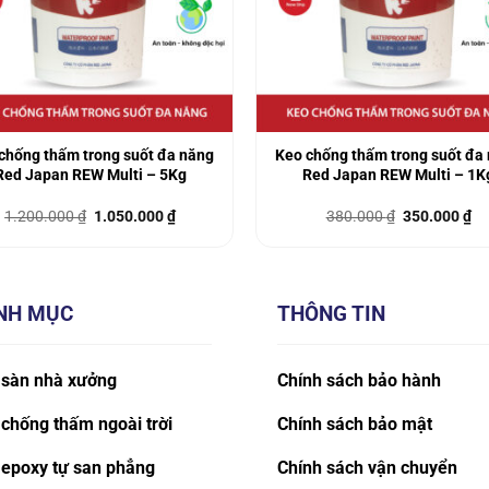
chống thấm trong suốt đa năng
Keo chống thấm trong suốt đa
Red Japan REW Multi – 5Kg
Red Japan REW Multi – 1K
Giá
Giá
Giá
Gi
1.200.000
₫
1.050.000
₫
380.000
₫
350.000
₫
gốc
hiện
gốc
hi
là:
tại
là:
tại
1.200.000 ₫.
là:
380.000 ₫.
là:
1.050.000 ₫.
35
NH MỤC
THÔNG TIN
 sàn nhà xưởng
Chính sách bảo hành
chống thấm ngoài trời
Chính sách bảo mật
 epoxy tự san phẳng
Chính sách vận chuyển