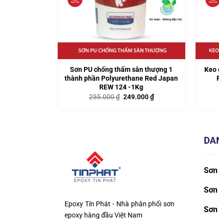
uốt đa năng 2
Sơn PU chống thấm sân thượng 1
Keo 
REW 365 – 1L
thành phần Polyurethane Red Japan
REW 124 -1Kg
Giá
Giá
Giá
.000
₫
255.000
₫
249.000
₫
hiện
gốc
hiện
tại
là:
tại
000 ₫.
là:
255.000 ₫.
là:
350.000 ₫.
249.000 ₫.
DA
Sơn
Sơn 
Epoxy Tín Phát - Nhà phân phối sơn
Sơn
epoxy hàng đầu Việt Nam