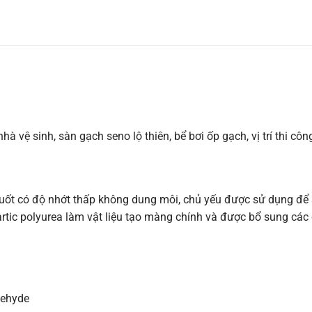
à vệ sinh, sàn gạch seno lộ thiên, bể bơi ốp gạch, vị trí thi côn
suốt có độ nhớt thấp không dung môi, chủ yếu được sử dụng đ
ic polyurea làm vật liệu tạo màng chính và được bổ sung các c
dehyde