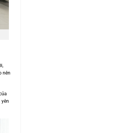
i,
o nên
 của
h yên