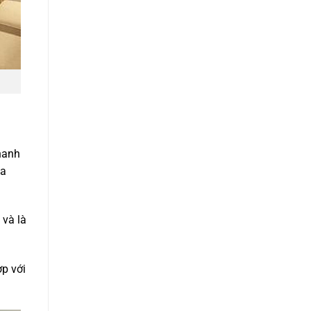
hanh
ủa
 và là
ợp với