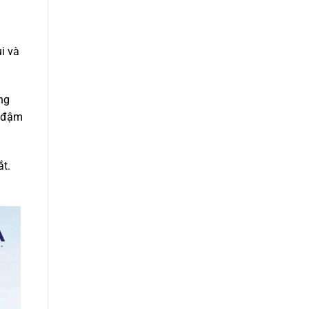
i và
ng
g đậm
t.