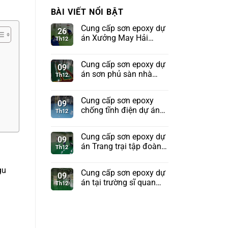
BÀI VIẾT NỔI BẬT
Cung cấp sơn epoxy dự
26
án Xưởng May Hải
Th12
Phòng
Cung cấp sơn epoxy dự
09
án sơn phủ sàn nhà
Th12
xưởng tập đoàn
Sunhouse
Cung cấp sơn epoxy
09
chống tĩnh điện dự án
Th12
Kho tên lửa Bộ Quốc
Phòng
Cung cấp sơn epoxy dự
09
án Trang trại tập đoàn
Th12
TH True Milk
gu
Cung cấp sơn epoxy dự
09
án tại trường sĩ quan
Th12
pháo binh Sơn Tây