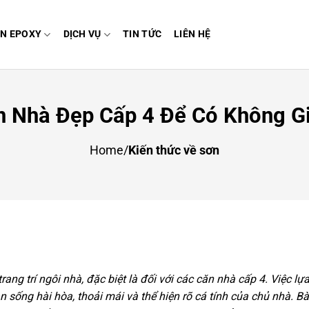
N EPOXY
DỊCH VỤ
TIN TỨC
LIÊN HỆ
n Nhà Đẹp Cấp 4 Để Có Không G
Home
/
Kiến thức về sơn
rang trí ngôi nhà, đặc biệt là đối với các căn nhà cấp 4. Việc lự
ống hài hòa, thoải mái và thể hiện rõ cá tính của chủ nhà. Bài