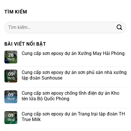
TÌM KIẾM
Tìm
kiếm:
BÀI VIẾT NỔI BẬT
Cung cấp sơn epoxy dự án Xưởng May Hải Phòng
26
Th12
Cung cấp sơn epoxy dự án sơn phủ sàn nhà xưởng
09
tập đoàn Sunhouse
Th12
Cung cấp sơn epoxy chống tĩnh điện dự án Kho
09
tên lửa Bộ Quốc Phòng
Th12
Cung cấp sơn epoxy dự án Trang trại tập đoàn TH
09
True Milk
Th12