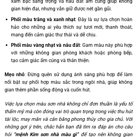
xám bạc sang trọng và nâu đất ấm cúng giúp không
gian hiện đại, nhưng vẫn giữ được nét gần gũi.
Phối màu trắng và xanh nhạt
: Đây là sự lựa chọn hoàn
hảo cho những ai yêu thích sự tươi mới, thanh thoát,
mang đến cảm giác thư thái và dễ chịu.
Phối màu vàng nhạt và nâu đất
: Gam màu này phù hợp
với những không gian phòng khách hoặc phòng bếp,
tạo cảm giác ấm cúng và thân thiện.
Mẹo nhỏ
: Đừng quên sử dụng ánh sáng phù hợp để làm
nổi bật sự phối hợp màu sắc trong ngôi nhà, giúp không
gian thêm phần sống động và cuốn hút.
Việc lựa chọn màu sơn nhà không chỉ đơn thuần là yếu tố
thẩm mỹ mà còn đóng vai trò quan trọng trong việc thu hút
tài lộc, may mắn và cân bằng phong thủy cho gia chủ. Với
những gợi ý trên, chắc hẳn bạn đã tìm ra đáp án cho câu
hỏi
“mệnh Kim sơn nhà màu gì”
để tạo nên không gian