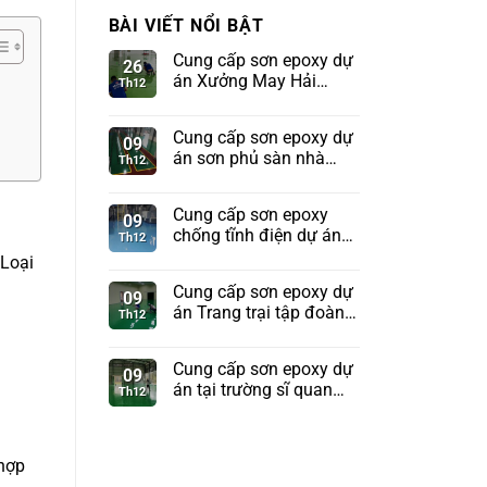
BÀI VIẾT NỔI BẬT
Cung cấp sơn epoxy dự
26
án Xưởng May Hải
Th12
Phòng
Cung cấp sơn epoxy dự
09
án sơn phủ sàn nhà
Th12
xưởng tập đoàn
Sunhouse
Cung cấp sơn epoxy
09
chống tĩnh điện dự án
Th12
Kho tên lửa Bộ Quốc
 Loại
Phòng
Cung cấp sơn epoxy dự
09
án Trang trại tập đoàn
Th12
TH True Milk
Cung cấp sơn epoxy dự
09
án tại trường sĩ quan
Th12
pháo binh Sơn Tây
 hợp