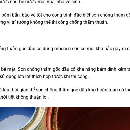
nước như bể nước, mái nhà, nhà vệ sinh…
g bám bẩn, bảo vệ tốt cho công trình đặc biệt sơn chống thấm g
g vị trí tường không thể thi công chống thấm thuận.
hống thấm gốc dầu có dung môi nên sơn có mùi khá hắc gây ra 
ố bề mặt: Sơn chống thấm gốc dầu có khả năng bám dính kém t
ử dụng lớp lót thích hợp trước khi thi công.
á lâu
thời gian để sơn chống thấm gốc dầu khô hoàn toàn có th
ời tiết không thuận lợi.