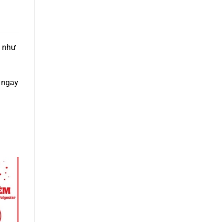
g như
ệ ngay