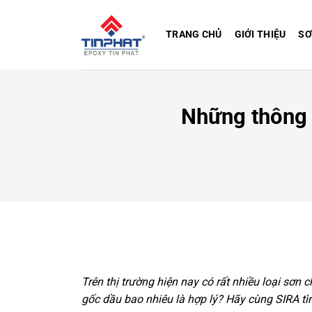
Bỏ
qua
TRANG CHỦ
GIỚI THIỆU
SƠ
nội
dung
Những thông 
Trên thị trường hiện nay có rất nhiều loại sơ
gốc dầu
bao nhiêu là hợp lý? Hãy cùng SIRA tì