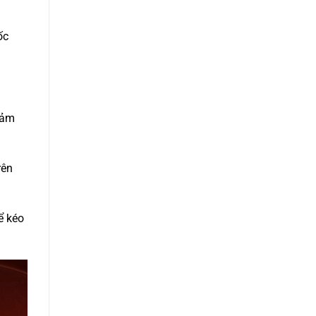
ốc
cảm
rên
ể kéo