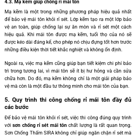
4.3. Mạ kẽm giúp chống rỉ mái tôn
Mạ kẽm là một trong những phương pháp hiệu quả nhất
để bảo vệ mái tôn khỏi rỉ sét. Lớp kẽm tạo ra một lớp bảo
vệ an toàn, giúp chống lại sự ăn mòn và rỉ sét một cách
hiệu quả. Khi mái tôn được mạ kẽm, tuổi thọ của nó sẽ
được kéo dài đáng kể, cho phép nó chịu đựng tốt hơn trước
những điều kiện thời tiết khắc nghiệt và không ổn định.
Ngoài ra, việc mạ kẽm cũng giúp bạn tiết kiệm chi phí bảo
trì trong tương lai, vì mái tôn sẽ ít bị hư hỏng và cần sửa
chữa hơn. Do đó, mạ kẽm không chỉ là một giải pháp bảo
vệ mà còn là một đầu tư thông minh cho mái tôn của bạn.
5. Quy trình thi công chống rỉ mái tôn đầy đủ
các bước
Để bảo vệ mái tôn khỏi rỉ sét, việc thi công đúng quy trình
với
sơn chống rỉ sét mái tôn
chất lượng là rất quan trọng.
Sơn Chống Thấm SIRA không chỉ giúp ngăn chặn rỉ sét mà