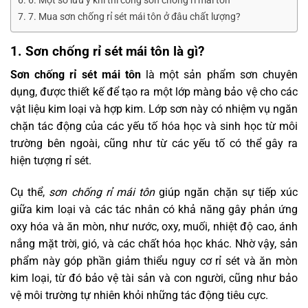
6. Một số lưu ý khi thi công sơn chống rỉ mái tôn
7. Mua sơn chống rỉ sét mái tôn ở đâu chất lượng?
1. Sơn chống rỉ sét mái tôn là gì?
Sơn chống rỉ sét mái tôn
là một sản phẩm sơn chuyên
dụng, được thiết kế để tạo ra một lớp màng bảo vệ cho các
vật liệu kim loại và hợp kim. Lớp sơn này có nhiệm vụ ngăn
chặn tác động của các yếu tố hóa học và sinh học từ môi
trường bên ngoài, cũng như từ các yếu tố có thể gây ra
hiện tượng rỉ sét.
Cụ thể,
sơn chống rỉ mái tôn
giúp ngăn chặn sự tiếp xúc
giữa kim loại và các tác nhân có khả năng gây phản ứng
oxy hóa và ăn mòn, như nước, oxy, muối, nhiệt độ cao, ánh
nắng mặt trời, gió, và các chất hóa học khác. Nhờ vậy, sản
phẩm này góp phần giảm thiểu nguy cơ rỉ sét và ăn mòn
kim loại, từ đó bảo vệ tài sản và con người, cũng như bảo
vệ môi trường tự nhiên khỏi những tác động tiêu cực.