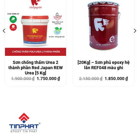
Sơn chống thấm Urea 2
[20Kg] – Sơn phủ epoxy hệ
thành phần Red Japan REW
lăn REF048 màu ghi
Urea [5 Kg]
Giá
Giá
Giá
Giá
1.900.000
₫
1.750.000
₫
2.150.000
₫
1.850.000
₫
gốc
hiện
gốc
hiện
là:
tại
là:
tại
1.900.000 ₫.
là:
2.150.000 ₫.
là:
00 ₫.
1.750.000 ₫.
1.850