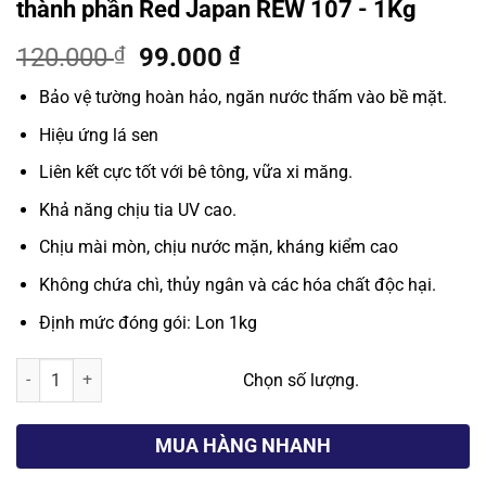
thành phần Red Japan REW 107 - 1Kg
Giá
Giá
120.000
₫
99.000
₫
gốc
hiện
Bảo vệ tường hoàn hảo, ngăn nước thấm vào bề mặt.
là:
tại
120.000 ₫.
là:
Hiệu ứng lá sen
99.000 ₫.
Liên kết cực tốt với bê tông, vữa xi măng.
Khả năng chịu tia UV cao.
Chịu mài mòn, chịu nước mặn, kháng kiểm cao
Không chứa chì, thủy ngân và các hóa chất độc hại.
Định mức đóng gói: Lon 1kg
Sơn chống thấm tường gốc xi măng 2 thành phần Red Japan REW 107
Chọn số lượng.
MUA HÀNG NHANH