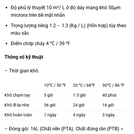
Độ phủ lý thuyết 10 m²/ L ở độ dày màng khô 50µm
microns trên bề mặt nhẵn
Trọng lượng riêng 1.2 – 1.3 (Kg / L) (Hỗn hợp) tùy theo
màu sắc
Điểm chớp cháy 4 ℃ / 39 ℉
Thông số kỹ thuật
– Thời gian khô:
10℃ / 50 ℉
20 ℃ / 68℉
30℃ / 86 ℉
Khô chạm tay
3 giờ
1.5 giờ
40 phút
Khô đi lại nhẹ
36 giờ
24 giờ
16 giờ
Khô hoàn toàn
7 ngày
4 ngày
3 ngày
– Đóng gói: 16L (Chất nền (PTA): Chất đóng rắn (PTB) =