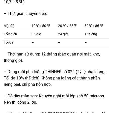
10,7L: 5,3L)
– Thời gian chuyển tiếp:
hiệt độ
10℃ / 50 ℉
20 ℃ / 68℉
30℃ / 86 ℉
Tối thiểu
36 giờ
24 giờ
16 tiếng
Tối đa
–
–
–
– Thời hạn sử dụng: 12 tháng (bảo quản nơi mát, khô,
thông gió).
– Dung môi pha loãng THINNER số 024 (Tỷ lệ pha loãng:
Tối đa 10% thể tích) Không pha loãng các thành phần
riêng biệt, chỉ pha hỗn hợp.
– Độ dày màn sơn: Khuyến nghị mỗi lớp khô 50 microns.
Nên thi công 2 lớp.