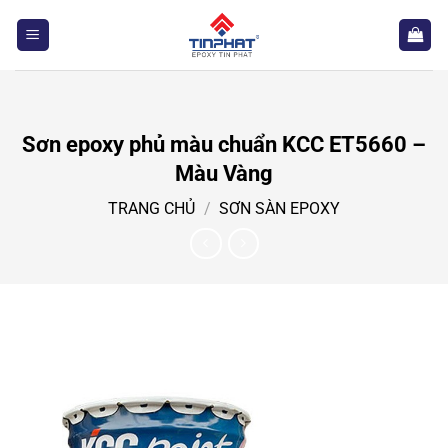
Bỏ
qua
nội
dung
Sơn epoxy phủ màu chuẩn KCC ET5660 –
Màu Vàng
TRANG CHỦ
/
SƠN SÀN EPOXY