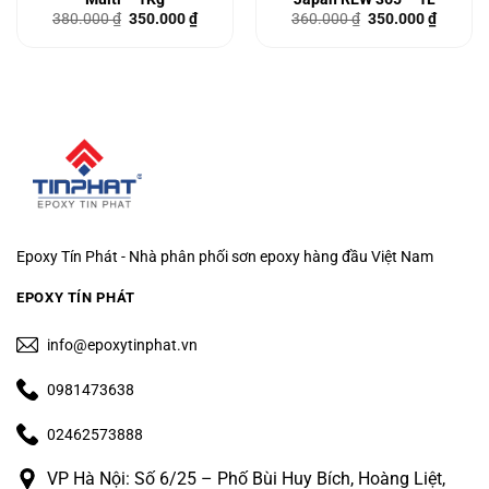
Giá
Giá
Giá
Giá
380.000
₫
350.000
₫
360.000
₫
350.000
₫
gốc
hiện
gốc
hiện
là:
tại
là:
tại
380.000 ₫.
là:
360.000 ₫.
là:
00 ₫.
350.000 ₫.
350.000
Epoxy Tín Phát - Nhà phân phối sơn epoxy hàng đầu Việt Nam
EPOXY TÍN PHÁT
info@epoxytinphat.vn
0981473638
02462573888
VP Hà Nội: Số 6/25 – Phố Bùi Huy Bích, Hoàng Liệt,