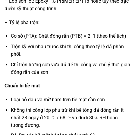
– Lớp sơn lót: Epoxy F.C PRIMER EP118 hoặc tùy theo đặc
điểm kỹ thuật công trình.
– Tỷ lệ pha trộn:
Cơ sở (PTA): Chất đóng rắn (PTB) = 2: 1 (theo thể tích)
Trộn kỹ với nhau trước khi thi công theo tỷ lệ đã phân
phối.
Chỉ trộn lượng sơn vừa đủ để thi công và chú ý thời gian
đóng rắn của sơn
Chuẩn bị bề mặt
Loại bỏ dầu và mỡ bám trên bề mặt cần sơn.
Không thi công lớp phủ trừ khi bê tông đã đóng rắn ít
nhất 28 ngày ở 20 ℃ / 68 ℉ và dưới 80% RH hoặc
tương đương.