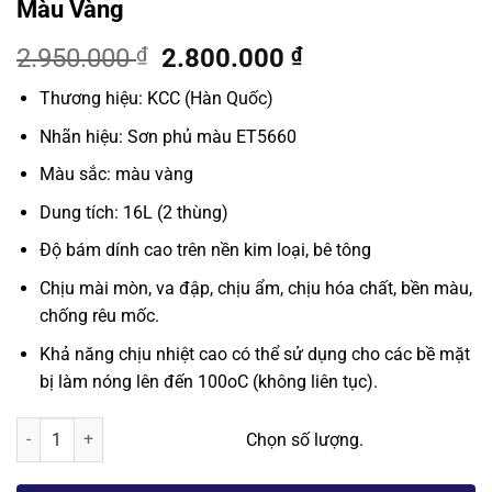
Màu Vàng
Giá
Giá
2.950.000
₫
2.800.000
₫
gốc
hiện
Thương hiệu: KCC (Hàn Quốc)
là:
tại
2.950.000 ₫.
là:
Nhãn hiệu: Sơn phủ màu ET5660
2.800.000 ₫.
Màu sắc: màu vàng
Dung tích: 16L (2 thùng)
Độ bám dính cao trên nền kim loại, bê tông
Chịu mài mòn, va đập, chịu ẩm, chịu hóa chất, bền màu,
chống rêu mốc.
Khả năng chịu nhiệt cao có thể sử dụng cho các bề mặt
bị làm nóng lên đến 100oC (không liên tục).
Sơn epoxy phủ màu chuẩn KCC ET5660 - Màu Vàng số lượng
Chọn số lượng.