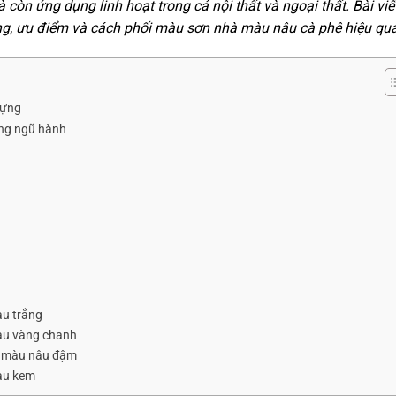
òn ứng dụng linh hoạt trong cả nội thất và ngoại thất. Bài viế
ng, ưu điểm và cách phối màu sơn nhà màu nâu cà phê hiệu quả
dựng
ong ngũ hành
àu trắng
màu vàng chanh
ới màu nâu đậm
àu kem