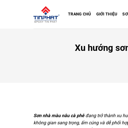
Bỏ
qua
TRANG CHỦ
GIỚI THIỆU
SƠ
nội
dung
Xu hướng sơn
Sơn nhà màu nâu cà phê
đang trở thành xu hư
không gian sang trọng, ấm cúng và dễ phối hợ