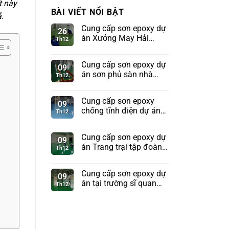
t này
BÀI VIẾT NỔI BẬT
.
Cung cấp sơn epoxy dự
26
án Xưởng May Hải
Th12
Phòng
Cung cấp sơn epoxy dự
09
án sơn phủ sàn nhà
Th12
xưởng tập đoàn
Sunhouse
Cung cấp sơn epoxy
09
chống tĩnh điện dự án
Th12
Kho tên lửa Bộ Quốc
Phòng
Cung cấp sơn epoxy dự
09
án Trang trại tập đoàn
Th12
TH True Milk
Cung cấp sơn epoxy dự
09
án tại trường sĩ quan
Th12
pháo binh Sơn Tây