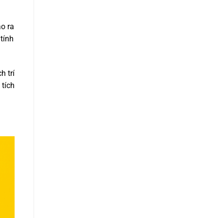
ạo ra
tính
h trí
 tích