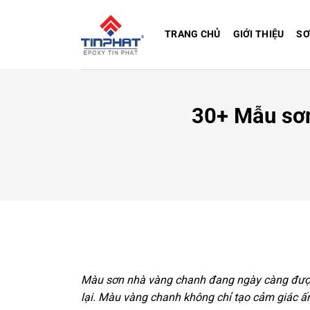
Bỏ
qua
TRANG CHỦ
GIỚI THIỆU
SƠ
nội
dung
30+ Mẫu sơn
Màu sơn nhà vàng chanh đang ngày càng được 
lại. Màu vàng chanh không chỉ tạo cảm giác ấm