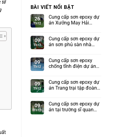
 tế
BÀI VIẾT NỔI BẬT
g
Cung cấp sơn epoxy dự
26
án Xưởng May Hải
Th12
Phòng
Cung cấp sơn epoxy dự
09
án sơn phủ sàn nhà
Th12
xưởng tập đoàn
Sunhouse
Cung cấp sơn epoxy
09
chống tĩnh điện dự án
Th12
Kho tên lửa Bộ Quốc
Phòng
Cung cấp sơn epoxy dự
09
án Trang trại tập đoàn
Th12
TH True Milk
Cung cấp sơn epoxy dự
09
án tại trường sĩ quan
Th12
pháo binh Sơn Tây
uất