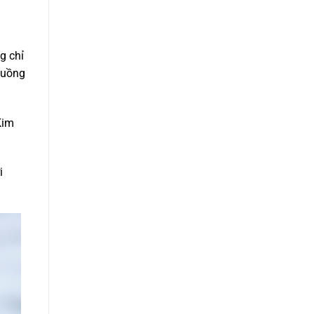
g chỉ
 luồng
Kim
i