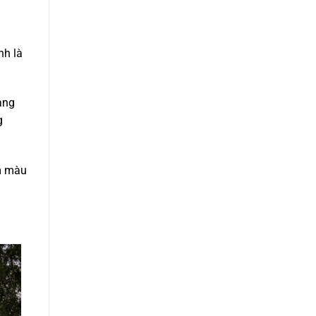
nh là
ạng
g
am màu