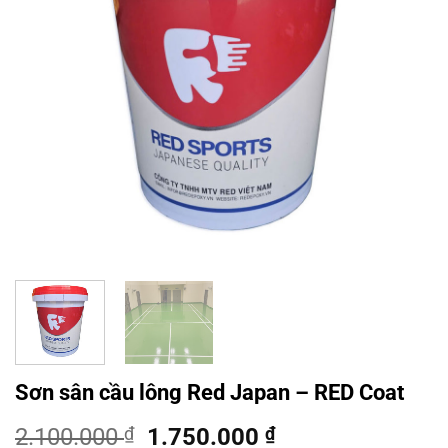
Sơn sân cầu lông Red Japan – RED Coat
Giá
Giá
2.100.000
₫
1.750.000
₫