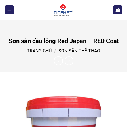
Bỏ
qua
nội
dung
Sơn sân cầu lông Red Japan – RED Coat
TRANG CHỦ
/
SƠN SÂN THỂ THAO