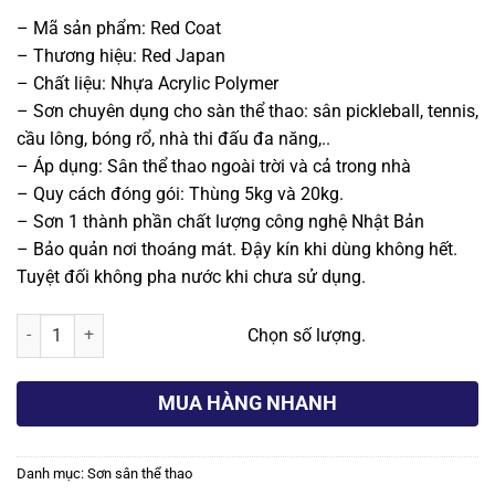
gốc
hiện
– Mã sản phẩm: Red Coat
là:
tại
– Thương hiệu: Red Japan
2.100.000 ₫.
là:
– Chất liệu: Nhựa Acrylic Polymer
1.750.000 ₫.
– Sơn chuyên dụng cho sàn thể thao: sân pickleball, tennis,
cầu lông, bóng rổ, nhà thi đấu đa năng,..
– Áp dụng: Sân thể thao ngoài trời và cả trong nhà
– Quy cách đóng gói: Thùng 5kg và 20kg.
– Sơn 1 thành phần chất lượng công nghệ Nhật Bản
– Bảo quản nơi thoáng mát. Đậy kín khi dùng không hết.
Tuyệt đối không pha nước khi chưa sử dụng.
Sơn sân cầu lông Red Japan – RED Coat số lượng
Chọn số lượng.
MUA HÀNG NHANH
Danh mục:
Sơn sân thể thao