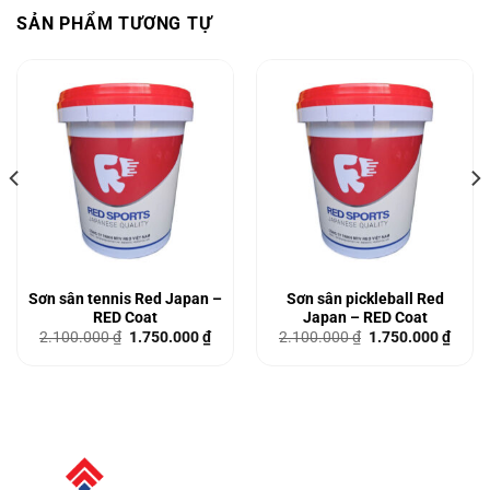
SẢN PHẨM TƯƠNG TỰ
Sơn sân tennis Red Japan –
Sơn sân pickleball Red
RED Coat
Japan – RED Coat
Giá
Giá
Giá
Giá
2.100.000
₫
1.750.000
₫
2.100.000
₫
1.750.000
₫
gốc
hiện
gốc
hiện
là:
tại
là:
tại
2.100.000 ₫.
là:
2.100.000 ₫.
là:
0.000 ₫.
1.750.000 ₫.
1.750