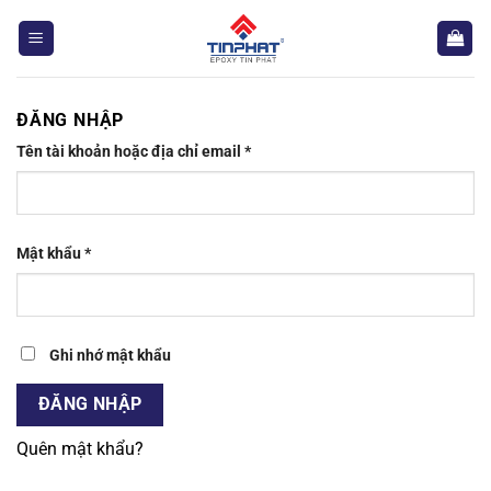
Bỏ
qua
nội
dung
ĐĂNG NHẬP
Bắt
Tên tài khoản hoặc địa chỉ email
*
buộc
Bắt
Mật khẩu
*
buộc
Ghi nhớ mật khẩu
ĐĂNG NHẬP
Quên mật khẩu?