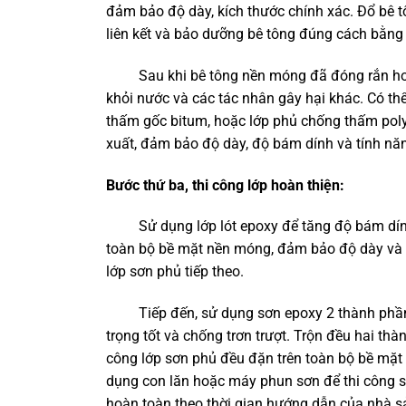
đảm bảo độ dày, kích thước chính xác. Đổ bê 
liên kết và bảo dưỡng bê tông đúng cách bằng
Sau khi bê tông nền móng đã đóng rắn hoàn 
khỏi nước và các tác nhân gây hại khác. Có t
thấm gốc bitum, hoặc lớp phủ chống thấm pol
xuất, đảm bảo độ dày, độ bám dính và tính n
Bước thứ ba, thi công lớp hoàn thiện:
Sử dụng lớp lót epoxy để tăng độ bám dính c
toàn bộ bề mặt nền móng, đảm bảo độ dày và độ
lớp sơn phủ tiếp theo.
Tiếp đến, sử dụng sơn epoxy 2 thành phần c
trọng tốt và chống trơn trượt. Trộn đều hai th
công lớp sơn phủ đều đặn trên toàn bộ bề mặt 
dụng con lăn hoặc máy phun sơn để thi công 
hoàn toàn theo thời gian hướng dẫn của nhà s