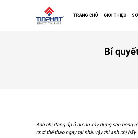
Bỏ
qua
TRANG CHỦ
GIỚI THIỆU
SƠ
nội
dung
Bí quyế
Anh chị đang ấp ủ dự án xây dựng sân bóng rổ
chơi thể thao ngay tại nhà, vậy thì anh chị hã