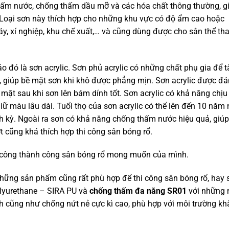
hấm nước, chống thấm dầu mỡ và các hóa chất thông thường, g
 Loại sơn này thích hợp cho những khu vực có độ ẩm cao hoặc
y, xí nghiệp, khu chế xuất,… và cũng dùng được cho sân thể th
 là sơn acrylic. Sơn phủ acrylic có những chất phụ gia để t
 giúp bề mặt sơn khi khô được phẳng mịn. Sơn acrylic được đ
mặt sau khi sơn lên bám dính tốt. Sơn acrylic có khả năng chịu
iữ màu lâu dài. Tuổi thọ của sơn acrylic có thể lên đến 10 năm
h kỳ. Ngoài ra sơn có khả năng chống thấm nước hiệu quả, giú
t cũng khá thích hợp
thi công sân bóng rổ
.
thi công thành công sân bóng rổ mong muốn của mình.
ững sản phẩm cũng rất phù hợp để
thi công sân bóng rổ
, hay 
lyurethane –
SIRA PU
và
chống thấm đa năng SR01
với những
nh cũng như chống nứt nẻ cực kì cao, phù hợp với môi trường kh