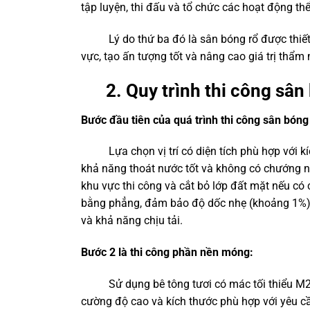
tập luyện, thi đấu và tổ chức các hoạt động t
Lý do thứ ba đó là sân bóng rổ được thiết k
vực, tạo ấn tượng tốt và nâng cao giá trị thẩ
2. Quy trình
thi công sân
Bước đầu tiên của quá trình
thi công sân bóng
Lựa chọn vị trí có diện tích phù hợp với kíc
khả năng thoát nước tốt và không có chướng ngại
khu vực thi công và cắt bỏ lớp đất mặt nếu có
bằng phẳng, đảm bảo độ dốc nhẹ (khoảng 1%) 
và khả năng chịu tải.
Bước 2 là thi công phần nền móng:
Sử dụng bê tông tươi có mác tối thiểu M200 
cường độ cao và kích thước phù hợp với yêu c