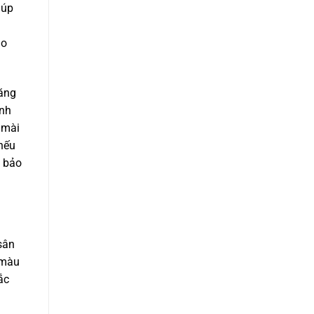
iúp
ao
ăng
ánh
 mài
 nếu
p bảo
sân
 màu
ắc