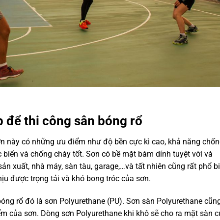
p để
thi công sân bóng rổ
 này có những ưu điểm như độ bền cực kì cao, khả năng chố
biển và chống cháy tốt. Sơn có bề mặt bám dính tuyệt vời và
n xuất, nhà máy, sàn tàu, garage,…và tất nhiên cũng rất phổ b
hịu được trọng tải và khó bong tróc của sơn.
g rổ đó là sơn Polyurethane (PU). Sơn sàn Polyurethane cũn
 của sơn. Dòng sơn Polyurethane khi khô sẽ cho ra mặt sàn c