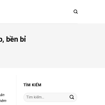
, bền bỉ
TÌM KIẾM
sân
Tìm
thêm
kiếm: