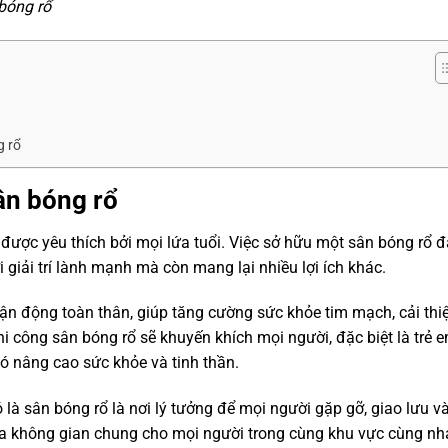
 bóng rổ
g rổ
ân bóng rổ
c yêu thích bởi mọi lứa tuổi. Việc sở hữu một sân bóng rổ đ
giải trí lành mạnh mà còn mang lại nhiều lợi ích khác.
 động toàn thân, giúp tăng cường sức khỏe tim mạch, cải thi
hi công sân bóng rổ
sẽ khuyến khích mọi người, đặc biệt là trẻ e
đó nâng cao sức khỏe và tinh thần.
 là sân bóng rổ là nơi lý tưởng để mọi người gặp gỡ, giao lưu v
ra không gian chung cho mọi người trong cùng khu vực cùng nh