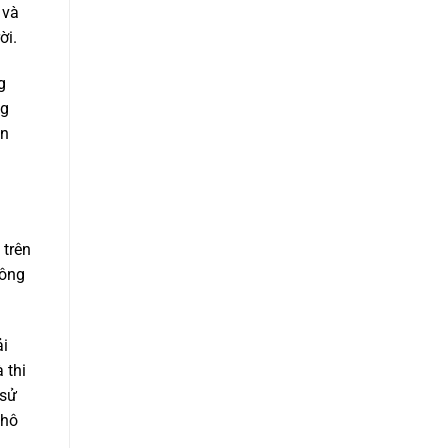
 và
ời.
g
ng
ản
 trên
công
ải
 thi
 sử
khô