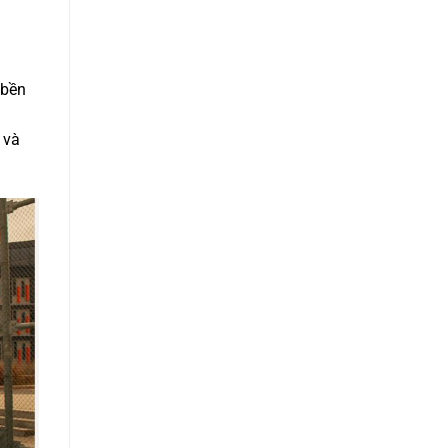
 bền
 và