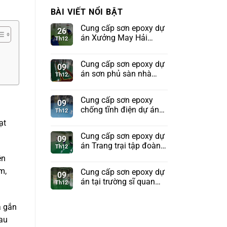
BÀI VIẾT NỔI BẬT
Cung cấp sơn epoxy dự
26
án Xưởng May Hải
Th12
Phòng
Cung cấp sơn epoxy dự
09
án sơn phủ sàn nhà
Th12
xưởng tập đoàn
Sunhouse
Cung cấp sơn epoxy
09
chống tĩnh điện dự án
Th12
Kho tên lửa Bộ Quốc
ạt
Phòng
Cung cấp sơn epoxy dự
09
án Trang trại tập đoàn
Th12
TH True Milk
ện
m,
Cung cấp sơn epoxy dự
09
án tại trường sĩ quan
Th12
pháo binh Sơn Tây
à gắn
au