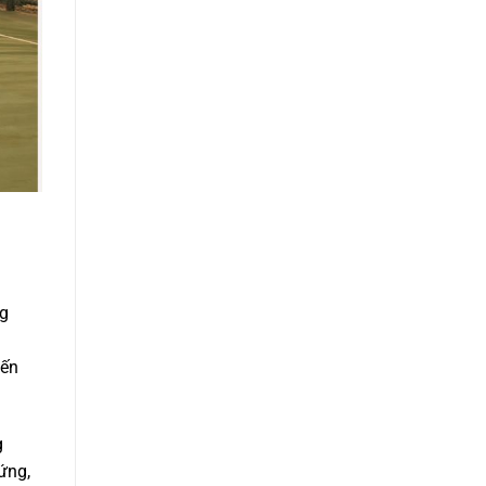
ng
iến
g
ứng,