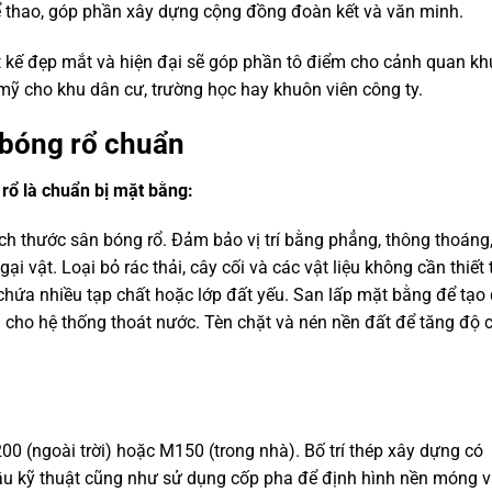
hể thao, góp phần xây dựng cộng đồng đoàn kết và văn minh.
ế đẹp mắt và hiện đại sẽ góp phần tô điểm cho cảnh quan kh
m mỹ cho khu dân cư, trường học hay khuôn viên công ty.
 bóng rổ
chuẩn
 rổ
là chuẩn bị mặt bằng:
h thước sân bóng rổ. Đảm bảo vị trí bằng phẳng, thông thoáng,
 vật. Loại bỏ rác thải, cây cối và các vật liệu không cần thiết 
 chứa nhiều tạp chất hoặc lớp đất yếu. San lấp mặt bằng để tạo
cho hệ thống thoát nước. Tèn chặt và nén nền đất để tăng độ 
(ngoài trời) hoặc M150 (trong nhà). Bố trí thép xây dựng có
ầu kỹ thuật cũng như sử dụng cốp pha để định hình nền móng 