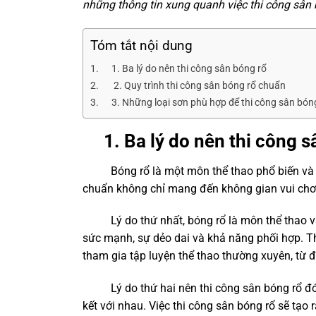
những thông tin xung quanh việc
thi công sân
Tóm tắt nội dung
1. Ba lý do nên thi công sân bóng rổ
2. Quy trình thi công sân bóng rổ chuẩn
3. Những loại sơn phù hợp để thi công sân bón
1. Ba lý do nên
thi công s
Bóng rổ là một môn thể thao phổ biến và đượ
chuẩn không chỉ mang đến không gian vui chơi 
Lý do thứ nhất, bóng rổ là môn thể thao vận
sức mạnh, sự dẻo dai và khả năng phối hợp.
T
tham gia tập luyện thể thao thường xuyên, từ 
Lý do thứ hai nên
thi công sân bóng rổ
đó
kết với nhau. Việc
thi công sân bóng rổ
sẽ tạo 