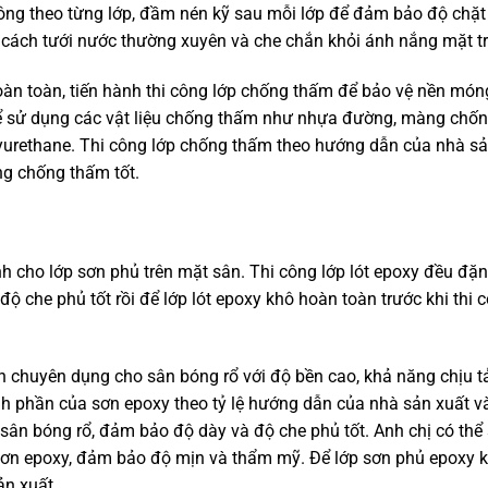
tông theo từng lớp, đầm nén kỹ sau mỗi lớp để đảm bảo độ chặt
 cách tưới nước thường xuyên và che chắn khỏi ánh nắng mặt tr
toàn, tiến hành thi công lớp chống thấm để bảo vệ nền món
hể sử dụng các vật liệu chống thấm như nhựa đường, màng chố
yurethane. Thi công lớp chống thấm theo hướng dẫn của nhà s
ăng chống thấm tốt.
ho lớp sơn phủ trên mặt sân. Thi công lớp lót epoxy đều đặn
 che phủ tốt rồi để lớp lót epoxy khô hoàn toàn trước khi thi 
huyên dụng cho sân bóng rổ với độ bền cao, khả năng chịu t
ành phần của
sơn epoxy
theo tỷ lệ hướng dẫn của nhà sản xuất và
sân bóng rổ, đảm bảo độ dày và độ che phủ tốt. Anh chị có thể
sơn epoxy, đảm bảo độ mịn và thẩm mỹ. Để lớp sơn phủ epoxy 
ản xuất.