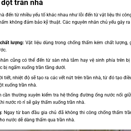
dột trần nhà
à đến từ nhiều yếu tố khác nhau như lỗi đến từ vật liệu thi cô
 thấm không đảm bảo kỹ thuật. Các nguyên nhân chủ yếu gây r
 chất lượng:
Vật liệu dùng trong chống thấm kém chất lượng, g
ước.
hân cũng có thể đến từ sàn nhà tắm hay vệ sinh phía trên b
c bị ngấm xuống trần tầng dưới.
 tiết, nhiệt độ sẽ tạo ra các vết nứt trên trần nhà, từ đó tạo điề
t xuống trần nhà.
 cần thường xuyên kiểm tra hệ thống đường ống nước nối giữ
. Khi nước rò rỉ sẽ gây thấm xuống trần nhà.
g:
Ngay từ ban đầu gia chủ đã không thi công chống thấm trầ
ho nước dễ dàng thấm qua trần nhà.