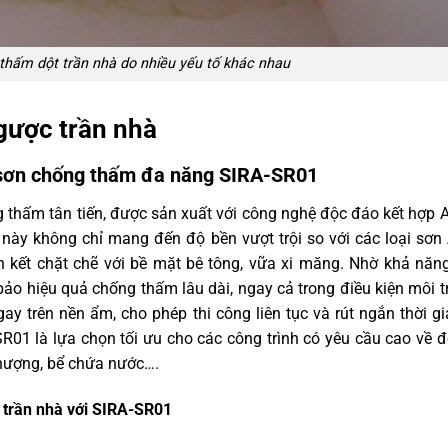
thấm dột trần nhà do nhiều yếu tố khác nhau
gược trần nhà
 sơn chống thấm đa năng SIRA-SR01
 thấm tân tiến, được sản xuất với công nghệ độc đáo kết hợp A
c này không chỉ mang đến độ bền vượt trội so với các loại sơn
n kết chặt chẽ với bề mặt bê tông, vữa xi măng. Nhờ khả năn
ảo hiệu quả chống thấm lâu dài, ngay cả trong điều kiện môi 
y trên nền ẩm, cho phép thi công liên tục và rút ngắn thời gi
01 là lựa chọn tối ưu cho các công trình có yêu cầu cao về 
hượng, bể chứa nước….
 trần nhà với SIRA-SR01