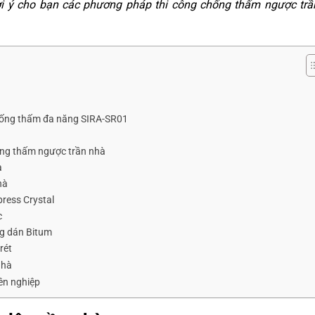
i ý cho bạn các phương pháp thi công chống thấm ngược trầ
hống thấm đa năng SIRA-SR01
ống thấm ngược trần nhà
a
hà
ress Crystal
c
g dán Bitum
rét
nhà
ên nghiệp