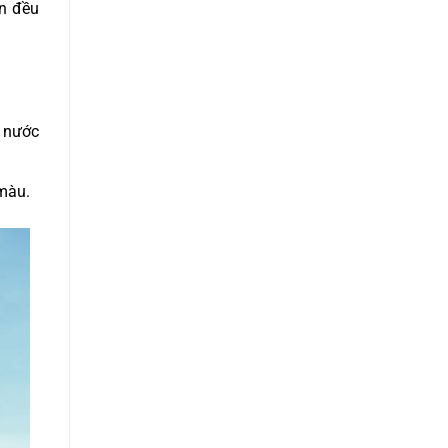
ăn đều
m nước
màu.