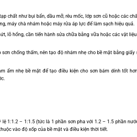
tạp chất như bụi bẩn, dầu mỡ, rêu mốc, lớp sơn cũ hoặc các ch
ứng, máy chà nhám hoặc máy rửa áp lực để làm sạch hiệu quả.
ứt, lỗ hổng, cần tiến hành sửa chữa bằng vữa hoặc các vật liệu
p sơn chống thấm, nên tạo độ nhám nhẹ cho bề mặt bằng giấy
làm ẩm nhẹ bề mặt để tạo điều kiện cho sơn bám dính tốt hơ
ớc.
 lệ 1:1.2 – 1:1.5 (tức là 1 phần sơn pha với 1.2 – 1.5 phần nướ
 thuộc vào độ xốp của bề mặt và điều kiện thời tiết.