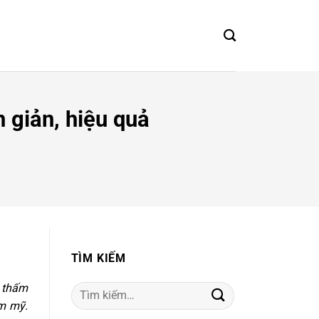
 giản, hiệu quả
TÌM KIẾM
g thấm
Tìm
ẩm mỹ.
kiếm: