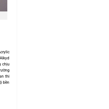
crylic
 Alkyd
g chịu
trường
an thi
độ bền