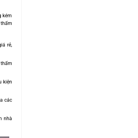
ng kém
a thấm
iá rẻ,
ị thấm
u kiện
a các
n nhà