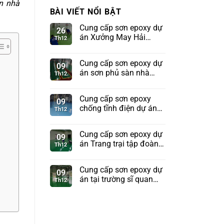
n nhà
BÀI VIẾT NỔI BẬT
Cung cấp sơn epoxy dự
26
án Xưởng May Hải
Th12
Phòng
Cung cấp sơn epoxy dự
09
án sơn phủ sàn nhà
Th12
xưởng tập đoàn
Sunhouse
Cung cấp sơn epoxy
09
chống tĩnh điện dự án
Th12
Kho tên lửa Bộ Quốc
Phòng
Cung cấp sơn epoxy dự
09
án Trang trại tập đoàn
Th12
TH True Milk
Cung cấp sơn epoxy dự
09
án tại trường sĩ quan
Th12
pháo binh Sơn Tây