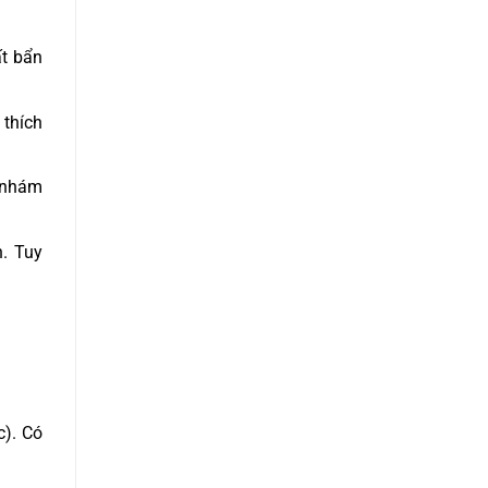
ất bẩn
 thích
 nhám
n. Tuy
c). Có