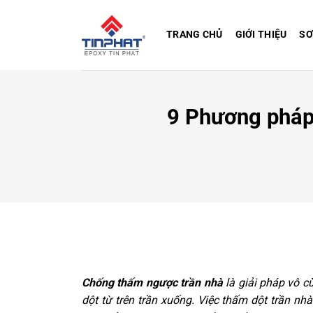
Bỏ
qua
TRANG CHỦ
GIỚI THIỆU
SƠ
nội
dung
9 Phương pháp 
Chống thấm ngược trần nhà
là giải pháp vô c
dột từ trên trần xuống. Việc thấm dột trần n