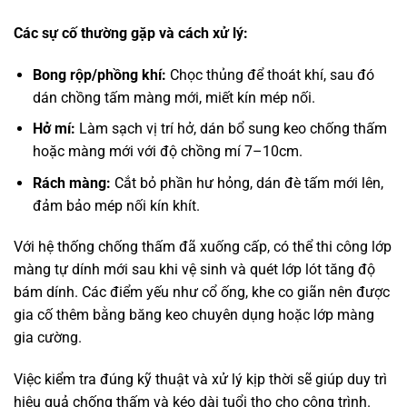
Các sự cố thường gặp và cách xử lý:
Bong rộp/phồng khí:
Chọc thủng để thoát khí, sau đó
dán chồng tấm màng mới, miết kín mép nối.
Hở mí:
Làm sạch vị trí hở, dán bổ sung keo chống thấm
hoặc màng mới với độ chồng mí 7–10cm.
Rách màng:
Cắt bỏ phần hư hỏng, dán đè tấm mới lên,
đảm bảo mép nối kín khít.
Với hệ thống chống thấm đã xuống cấp, có thể thi công lớp
màng tự dính mới sau khi vệ sinh và quét lớp lót tăng độ
bám dính. Các điểm yếu như cổ ống, khe co giãn nên được
gia cố thêm bằng băng keo chuyên dụng hoặc lớp màng
gia cường.
Việc kiểm tra đúng kỹ thuật và xử lý kịp thời sẽ giúp duy trì
hiệu quả chống thấm và kéo dài tuổi thọ cho công trình.