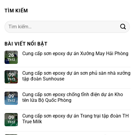
TÌM KIẾM
Tìm
kiếm:
BÀI VIẾT NỔI BẬT
Cung cấp sơn epoxy dự án Xưởng May Hải Phòng
26
Th12
Cung cấp sơn epoxy dự án sơn phủ sàn nhà xưởng
09
tập đoàn Sunhouse
Th12
Cung cấp sơn epoxy chống tĩnh điện dự án Kho
09
tên lửa Bộ Quốc Phòng
Th12
Cung cấp sơn epoxy dự án Trang trại tập đoàn TH
09
True Milk
Th12