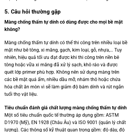
5. Câu hỏi thường gặp
Màng chống thấm tự dính có dùng được cho mọi bề mặt
không?
Màng chống thấm tự dính có thể thi công trên nhiều loại bề
mặt như bê tông, xi măng, gạch, kim loại, gỗ, nhựa,… Tuy
nhiên, hiệu quả tối ưu đạt được khi thi công trên nền bê
tông hoặc vữa xi măng đã xử lý sạch, khô ráo và được
quét lớp primer phù hợp. Không nên sử dụng màng trên
các bề mặt quá ẩm, nhiều dầu mỡ, nhám thô hoặc chứa
hóa chất ăn mòn vì sẽ làm giảm độ bám dính và rút ngắn
tuổi thọ vật liệu.
Tiêu chuẩn đánh giá chất lượng màng chống thấm tự dính
Một số tiêu chuẩn quốc tế thường áp dụng gồm: ASTM
D1970 (Mỹ), EN 1928 (Châu Âu) và ISO 9001 (quản lý chất
lượng). Các thông số kỹ thuật quan trọng gồm: độ dày, độ