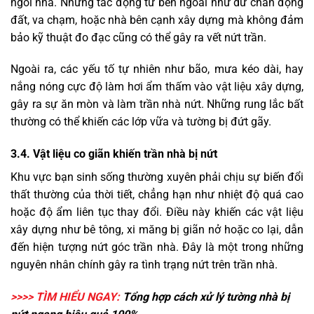
ngôi nhà. Những tác động từ bên ngoài như dư chấn động
đất, va chạm, hoặc nhà bên cạnh xây dựng mà không đảm
bảo kỹ thuật đo đạc cũng có thể gây ra vết nứt trần.
Ngoài ra, các yếu tố tự nhiên như bão, mưa kéo dài, hay
nắng nóng cực độ làm hơi ẩm thấm vào vật liệu xây dựng,
gây ra sự ăn mòn và làm trần nhà nứt. Những rung lắc bất
thường có thể khiến các lớp vữa và tường bị đứt gãy.
3.4. Vật liệu co giãn khiến trần nhà bị nứt
Khu vực bạn sinh sống thường xuyên phải chịu sự biến đổi
thất thường của thời tiết, chẳng hạn như nhiệt độ quá cao
hoặc độ ẩm liên tục thay đổi. Điều này khiến các vật liệu
xây dựng như bê tông, xi măng bị giãn nở hoặc co lại, dẫn
đến hiện tượng nứt góc trần nhà. Đây là một trong những
nguyên nhân chính gây ra tình trạng nứt trên trần nhà.
>>>> TÌM HIỂU NGAY:
Tổng hợp cách xử lý
tường nhà bị