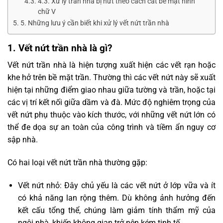
4.3. Xử lý trần nhà bị nứt theo cách cắt bề mặt hình
chữ V
5. Những lưu ý cần biết khi xử lý vết nứt trần nhà
1. Vết nứt trần nhà là gì?
Vết nứt trần nhà là hiện tượng xuất hiện các vết rạn hoặc
khe hở trên bề mặt trần. Thường thì các vết nứt này sẽ xuất
hiện tại những điểm giao nhau giữa tường và trần, hoặc tại
các vị trí kết nối giữa dầm và đà. Mức độ nghiêm trọng của
vết nứt phụ thuộc vào kích thước, với những vết nứt lớn có
thể đe dọa sự an toàn của công trình và tiềm ẩn nguy cơ
sập nhà.
Có hai loại vết nứt trần nhà thường gặp:
Vết nứt nhỏ: Đây chủ yếu là các vết nứt ở lớp vữa và ít
có khả năng lan rộng thêm. Dù không ảnh hưởng đến
kết cấu tổng thể, chúng làm giảm tính thẩm mỹ của
ngôi nhà, khiến không gian trở nên kém tinh tế.