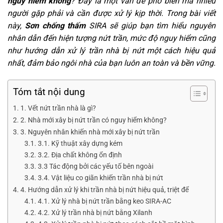
nguy hiểm không
? Đây là một vấn đề phổ biến mà nhiều
người gặp phải và cần được xử lý kịp thời. Trong bài viết
này,
Sơn chống thấm
SIRA sẽ giúp bạn tìm hiểu nguyên
nhân dẫn đến hiện tượng nứt trần, mức độ nguy hiểm cũng
như hướng dẫn xử lý trần nhà bị nứt một cách hiệu quả
nhất, đảm bảo ngôi nhà của bạn luôn an toàn và bền vững.
Tóm tắt nội dung
1. Vết nứt trần nhà là gì?
2. Nhà mới xây bị nứt trần có nguy hiểm không?
3. Nguyên nhân khiến nhà mới xây bị nứt trần
3.1. Kỹ thuật xây dựng kém
3.2. Địa chất không ổn định
3.3 Tác động bởi các yếu tố bên ngoài
3.4. Vật liệu co giãn khiến trần nhà bị nứt
4. Hướng dẫn xử lý khi trần nhà bị nứt hiệu quả, triệt để
4.1. Xử lý nhà bị nứt trần bằng keo SIRA-AC
4.2. Xử lý trần nhà bị nứt bằng Xilanh