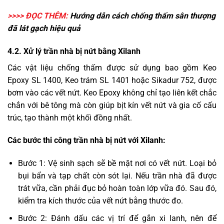
>>>> ĐỌC THÊM:
Hướng dẫn
cách chống thấm sân thượng
đã lát gạch
hiệu quả
4.2. Xử lý trần nhà bị nứt bằng Xilanh
Các vật liệu chống thấm được sử dụng bao gồm Keo
Epoxy SL 1400, Keo trám SL 1401 hoặc Sikadur 752, được
bơm vào các vết nứt. Keo Epoxy không chỉ tạo liên kết chắc
chắn với bê tông mà còn giúp bịt kín vết nứt và gia cố cấu
trúc, tạo thành một khối đồng nhất.
Các bước thi công trần nhà bị nứt với Xilanh:
Bước 1: Vệ sinh sạch sẽ bề mặt nơi có vết nứt. Loại bỏ
bụi bẩn và tạp chất còn sót lại. Nếu trần nhà đã được
trát vữa, cần phải đục bỏ hoàn toàn lớp vữa đó. Sau đó,
kiểm tra kích thước của vết nứt bằng thước đo.
Bước 2: Đánh dấu các vị trí để gắn xi lanh, nên để