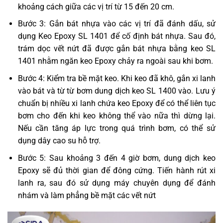
khoảng cách giữa các vị trí từ 15 đến 20 cm.
Bước 3: Gắn bát nhựa vào các vị trí đã đánh dấu, sử
dụng Keo Epoxy SL 1401 để cố định bát nhựa. Sau đó,
trám dọc vết nứt đã được gắn bát nhựa bằng keo SL
1401 nhằm ngăn keo Epoxy chảy ra ngoài sau khi bơm.
Bước 4: Kiểm tra bề mặt keo. Khi keo đã khô, gắn xi lanh
vào bát và từ từ bơm dung dịch keo SL 1400 vào. Lưu ý
chuẩn bị nhiều xi lanh chứa keo Epoxy để có thể liên tục
bơm cho đến khi keo không thể vào nữa thì dừng lại.
Nếu cần tăng áp lực trong quá trình bơm, có thể sử
dụng dây cao su hỗ trợ.
Bước 5: Sau khoảng 3 đến 4 giờ bơm, dung dịch keo
Epoxy sẽ đủ thời gian để đông cứng. Tiến hành rút xi
lanh ra, sau đó sử dụng máy chuyên dụng để đánh
nhám và làm phẳng bề mặt các vết nứt