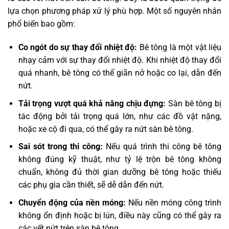
lựa chọn phương pháp xử lý phù hợp. Một số nguyên nhân
phổ biến bao gồm:
Co ngót do sự thay đổi nhiệt độ:
Bê tông là một vật liệu
nhạy cảm với sự thay đổi nhiệt độ. Khi nhiệt độ thay đổi
quá nhanh, bê tông có thể giãn nở hoặc co lại, dẫn đến
nứt.
Tải trọng vượt quá khả năng chịu đựng:
Sàn bê tông bị
tác động bởi tải trọng quá lớn, như các đồ vật nặng,
hoặc xe cộ đi qua, có thể gây ra nứt sàn bê tông.
Sai sót trong thi công:
Nếu quá trình thi công bê tông
không đúng kỹ thuật, như tỷ lệ trộn bê tông không
chuẩn, không đủ thời gian dưỡng bê tông hoặc thiếu
các phụ gia cần thiết, sẽ dễ dẫn đến nứt.
Chuyển động của nền móng:
Nếu nền móng công trình
không ổn định hoặc bị lún, điều này cũng có thể gây ra
các vết nứt trên sàn bê tông.