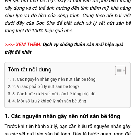
vết rạn nứt trên bề mặt. Đây là một vấn đề phổ biến trong
xây dựng và có thể ảnh hưởng đến tính thẩm mỹ, khả năng
chịu lực và độ bền của công trình. Cùng theo dõi bài viết
dưới đây của Sơn Sira để biết cách xử lý vết nứt sàn bê
tông triệt để 100% hiệu quả nhé.
>>>> XEM THÊM:
Dịch vụ
chống thấm sàn mái
hiệu quả
triệt để nhất
Tóm tắt nội dung
1. Các nguyên nhân gây nên nứt sàn bê tông
2. Vì sao phải xử lý nứt sàn bê tông?
3. Các bước xử lý vết nứt sàn bê tông triệt để
4. Một số lưu ý khi xử lý nứt sàn bê tông
1. Các nguyên nhân gây nên nứt sàn bê tông
Trước khi tiến hành xử lý, bạn cần hiểu rõ nguyên nhân gây
ra các vết nứt trên sàn bê tông. Đây là bước quan trọng để