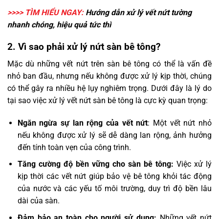
>>>> TÌM HIỂU NGAY:
Hướng dẫn
xử lý vết nứt tường
nhanh chóng, hiệu quả tức thì
2. Vì sao phải xử lý nứt sàn bê tông?
Mặc dù những vết nứt trên sàn bê tông có thể là vấn đề
nhỏ ban đầu, nhưng nếu không được xử lý kịp thời, chúng
có thể gây ra nhiều hệ lụy nghiêm trọng. Dưới đây là lý do
tại sao việc xử lý vết nứt sàn bê tông là cực kỳ quan trọng:
Ngăn ngừa sự lan rộng của vết nứt
: Một vết nứt nhỏ
nếu không được xử lý sẽ dễ dàng lan rộng, ảnh hưởng
đến tính toàn vẹn của công trình.
Tăng cường độ bền vững cho sàn bê tông:
Việc xử lý
kịp thời các vết nứt giúp bảo vệ bê tông khỏi tác động
của nước và các yếu tố môi trường, duy trì độ bền lâu
dài của sàn.
Đảm bảo an toàn cho người sử dụng:
Những vết nứt