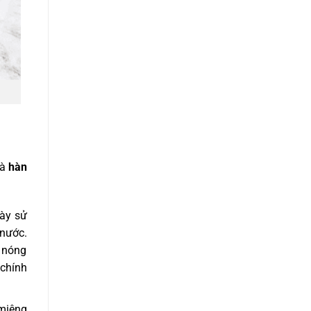
và
hàn
này sử
 nước.
p nóng
 chính
miệng