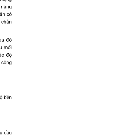
m màng
cần có
c chắn
au đó
ầu mối
bảo độ
 công
độ bền
êu cầu