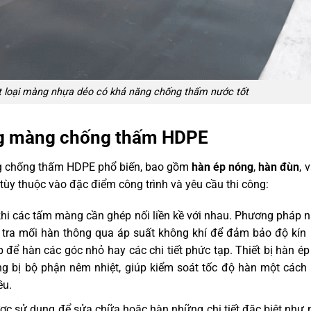
loại màng nhựa dẻo có khả năng chống thấm nước tốt
ng màng chống thấm HDPE
ng chống thấm HDPE phổ biến, bao gồm
hàn ép nóng
,
hàn đùn
, 
tùy thuộc vào đặc điểm công trình và yêu cầu thi công:
i các tấm màng cần ghép nối liền kề với nhau. Phương pháp 
m tra mối hàn thông qua áp suất không khí để đảm bảo độ kín
để hàn các góc nhỏ hay các chi tiết phức tạp. Thiết bị hàn é
ng bị bộ phận nêm nhiệt, giúp kiểm soát tốc độ hàn một cách
ều.
c sử dụng để sửa chữa hoặc hàn những chi tiết đặc biệt như 