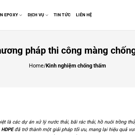
N EPOXY
DỊCH VỤ
TIN TỨC
LIÊN HỆ
phương pháp thi công màng chố
Home
/
Kinh nghiệm chống thấm
ệt là các dự án xử lý nước thải, bãi rác thải, hồ nuôi trồng th
m HDPE
đã trở thành một giải pháp tối ưu, mang lại hiệu quả vượ