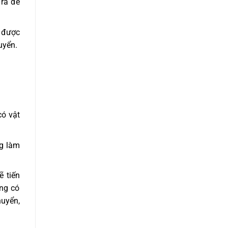
 ra để
n được
uyển.
có vật
g làm
ẽ tiến
ng có
huyển,