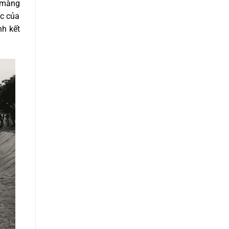
m màng
ọc của
nh kết