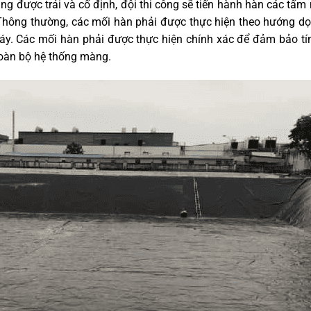
ng được trải và cố định, đội thi công sẽ tiến hành hàn các tấ
 Thông thường, các mối hàn phải được thực hiện theo hướng d
máy. Các mối hàn phải được thực hiện chính xác để đảm bảo tí
toàn bộ hệ thống màng.