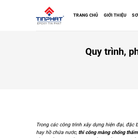
Bỏ
qua
TRANG CHỦ
GIỚI THIỆU
SƠ
nội
dung
Quy trình, 
Trong các công trình xây dựng hiện đại, đặc bi
hay hồ chứa nước,
thi công màng chống thấ