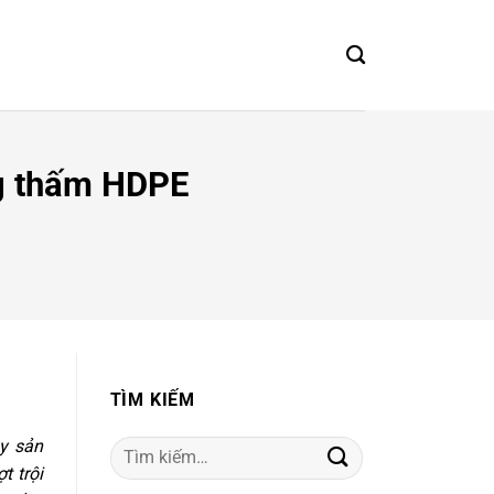
ng thấm HDPE
TÌM KIẾM
ủy sản
Tìm
t trội
kiếm: