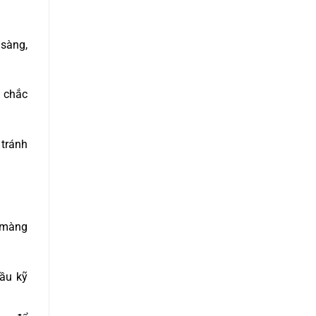
 sàng,
i chắc
 tránh
 màng
cầu kỹ