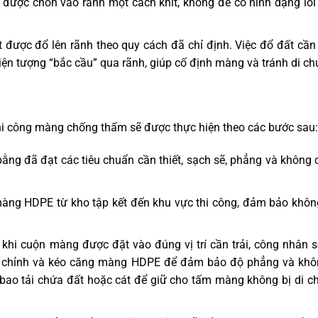
được chôn vào rãnh một cách khít, không để có hình dạng lồi
ất được đổ lên rãnh theo quy cách đã chỉ định. Việc đổ đất cầ
iện tượng “bắc cầu” qua rãnh, giúp cố định màng và tránh di ch
hi công màng chống thấm sẽ được thực hiện theo các bước sau:
ằng đã đạt các tiêu chuẩn cần thiết, sạch sẽ, phẳng và không 
màng HDPE từ kho tập kết đến khu vực thi công, đảm bảo khôn
 khi cuộn màng được đặt vào đúng vị trí cần trải, công nhân s
căn chỉnh và kéo căng màng HDPE để đảm bảo độ phẳng và khô
bao tải chứa đất hoặc cát để giữ cho tấm màng không bị di c