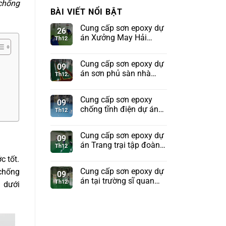
 chống
BÀI VIẾT NỔI BẬT
Cung cấp sơn epoxy dự
26
án Xưởng May Hải
Th12
Phòng
Cung cấp sơn epoxy dự
09
án sơn phủ sàn nhà
Th12
xưởng tập đoàn
Sunhouse
Cung cấp sơn epoxy
09
chống tĩnh điện dự án
Th12
Kho tên lửa Bộ Quốc
Phòng
Cung cấp sơn epoxy dự
09
án Trang trại tập đoàn
Th12
TH True Milk
c tốt.
Cung cấp sơn epoxy dự
 chống
09
án tại trường sĩ quan
Th12
 dưới
pháo binh Sơn Tây